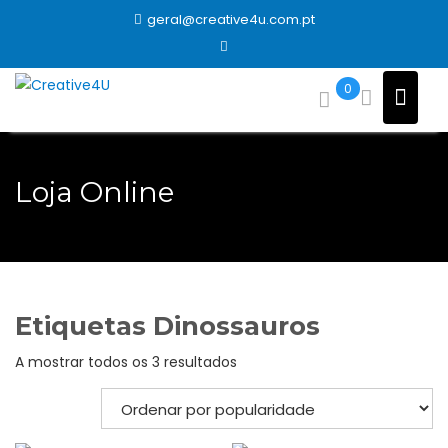
Skip
geral@creative4u.com.pt
to
content
0
Loja Online
Etiquetas Dinossauros
Ordenado
A mostrar todos os 3 resultados
por
popularidade