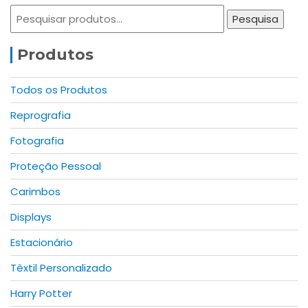
page
page
Pesquisar
The
Pesquisa
por:
options
may
Produtos
be
chosen
Todos os Produtos
on
Reprografia
the
product
Fotografia
page
Proteção Pessoal
Carimbos
Displays
Estacionário
Têxtil Personalizado
Harry Potter