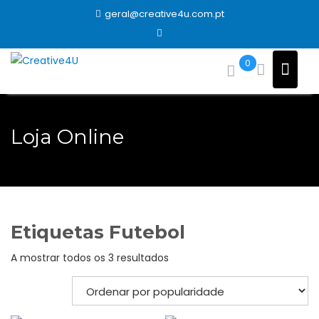
Skip
geral@creative4u.com.pt
to
content
0
Loja Online
Etiquetas Futebol
Ordenado
A mostrar todos os 3 resultados
por
popularidade