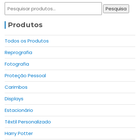
page
page
Pesquisar
The
Pesquisa
por:
options
may
Produtos
be
chosen
Todos os Produtos
on
Reprografia
the
product
Fotografia
page
Proteção Pessoal
Carimbos
Displays
Estacionário
Têxtil Personalizado
Harry Potter