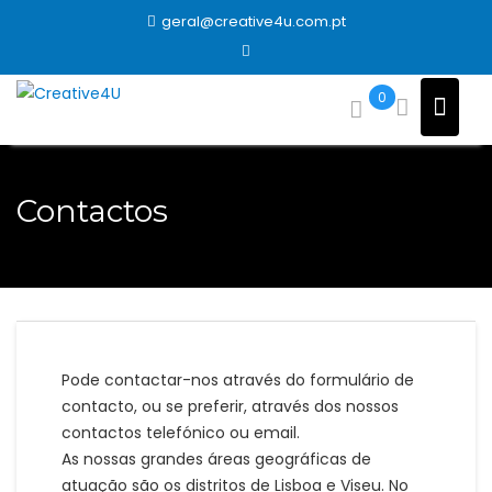
Skip
geral@creative4u.com.pt
to
content
0
Contactos
Pode contactar-nos através do formulário de
contacto, ou se preferir, através dos nossos
contactos telefónico ou email.
As nossas grandes áreas geográficas de
atuação são os distritos de Lisboa e Viseu. No