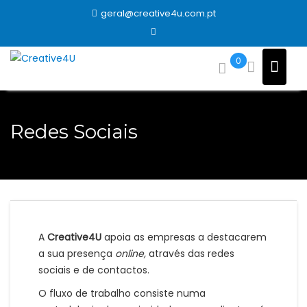
Skip
geral@creative4u.com.pt
to
content
0
Redes Sociais
A
Creative4U
apoia as empresas a destacarem
a sua presença
online,
através das redes
sociais e de contactos.
O fluxo de trabalho consiste numa