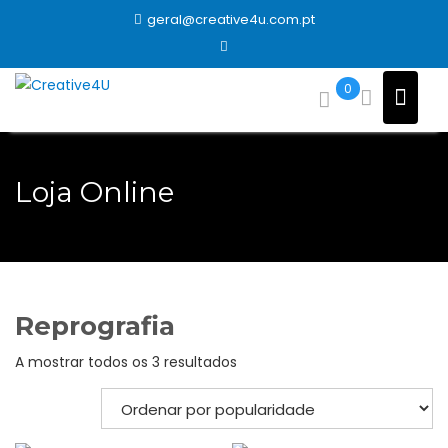
Skip
geral@creative4u.com.pt
to
content
0
Loja Online
Reprografia
Ordenado
A mostrar todos os 3 resultados
por
popularidade