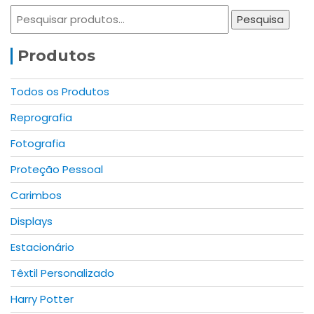
Pesquisar
The
Pesquisa
por:
options
may
Produtos
be
chosen
Todos os Produtos
on
Reprografia
the
product
Fotografia
page
Proteção Pessoal
Carimbos
Displays
Estacionário
Têxtil Personalizado
Harry Potter