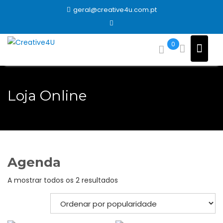
Skip
geral@creative4u.com.pt
to
content
0
Loja Online
Agenda
Ordenado
A mostrar todos os 2 resultados
por
popularidade