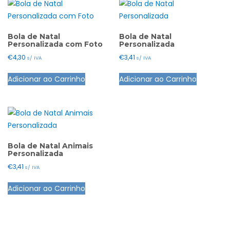
Bola de Natal
Bola de Natal
Personalizada com Foto
Personalizada
€
4,30
€
3,41
s/ IVA
s/ IVA
This
Adicionar ao Carrinho
Adicionar ao Carrinho
product
has
multiple
variants.
The
options
Bola de Natal Animais
Personalizada
may
€
3,41
s/ IVA
be
chosen
Adicionar ao Carrinho
on
the
product