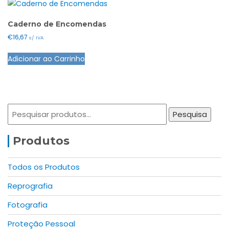
Caderno de Encomendas
€
16,67
s/ IVA
This
Adicionar ao Carrinho
product
has
multiple
variants.
Pesquisar
The
Pesquisa
por:
options
may
Produtos
be
chosen
Todos os Produtos
on
Reprografia
the
product
Fotografia
page
Proteção Pessoal