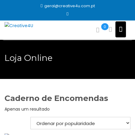
Skip
geral@creative4u.com.pt
to
content
0
Loja Online
Caderno de Encomendas
Apenas um resultado