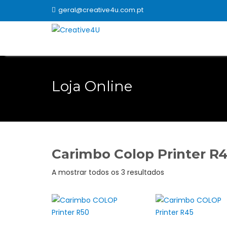
Skip
geral@creative4u.com.pt
to
content
Loja Online
Carimbo Colop Printer R
Ordenado
A mostrar todos os 3 resultados
por
popularidade