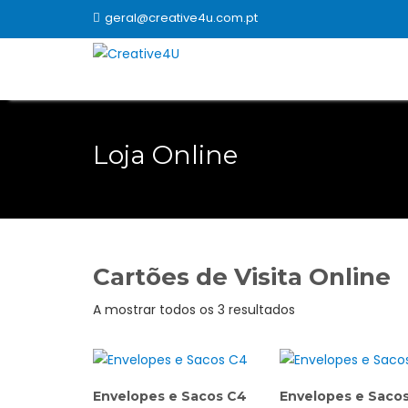
Skip
geral@creative4u.com.pt
to
content
Loja Online
Cartões de Visita Online
Ordenado
A mostrar todos os 3 resultados
por
popularidade
Envelopes e Sacos C4
Envelopes e Saco