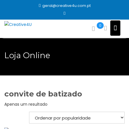
Skip
geral@creative4u.com.pt
to
content
0
Loja Online
convite de batizado
Apenas um resultado