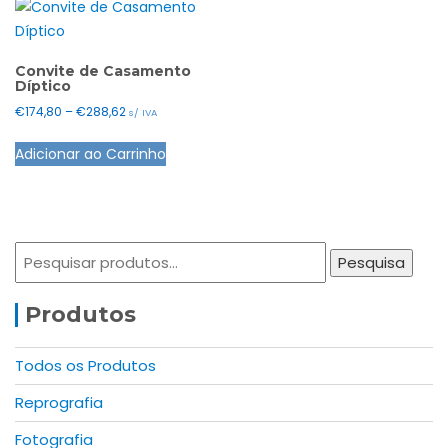
Convite de Casamento
Díptico
Price
€
174,80
–
€
288,62
s/ IVA
range:
This
Adicionar ao Carrinho
€174,80
product
through
has
€288,62
multiple
variants.
Pesquisar
The
Pesquisa
por:
options
may
Produtos
be
chosen
Todos os Produtos
on
Reprografia
the
product
Fotografia