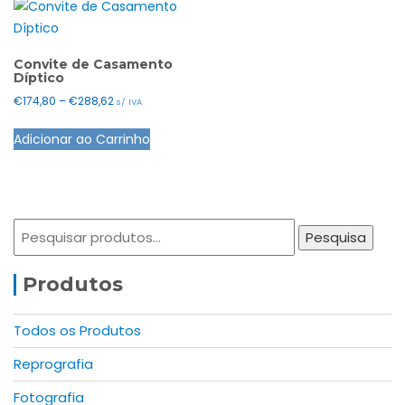
Convite de Casamento
Díptico
Price
€
174,80
–
€
288,62
s/ IVA
range:
This
Adicionar ao Carrinho
€174,80
product
through
has
€288,62
multiple
variants.
Pesquisar
The
Pesquisa
por:
options
may
Produtos
be
chosen
Todos os Produtos
on
Reprografia
the
product
Fotografia