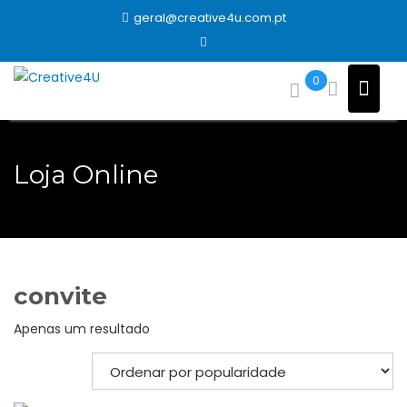
Skip
geral@creative4u.com.pt
to
content
0
Loja Online
convite
Apenas um resultado