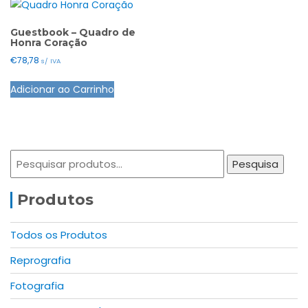
Guestbook – Quadro de
Honra Coração
€
78,78
s/ IVA
Adicionar ao Carrinho
Pesquisar
Pesquisa
por:
Produtos
Todos os Produtos
Reprografia
Fotografia