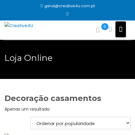
Skip
geral@creative4u.com.pt
to
content
0
Loja Online
Decoração casamentos
Apenas um resultado