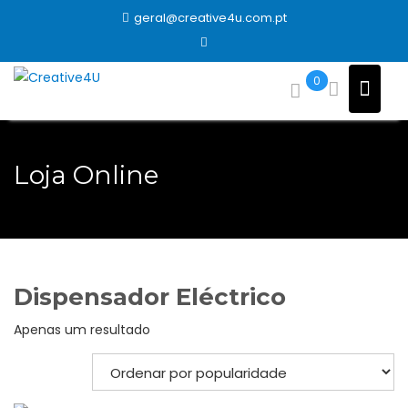
Skip
geral@creative4u.com.pt
to
content
0
Loja Online
Dispensador Eléctrico
Apenas um resultado