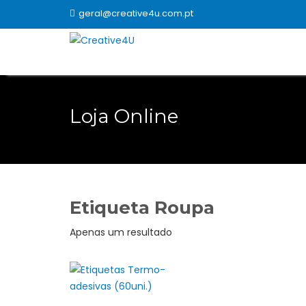
Skip
geral@creative4u.com.pt
to
content
Loja Online
Etiqueta Roupa
Apenas um resultado