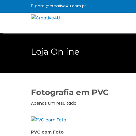
Skip
geral@creative4u.com.pt
to
content
Loja Online
Fotografia em PVC
Apenas um resultado
PVC com Foto