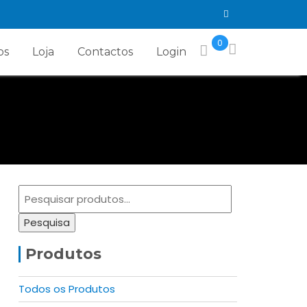
0
os
Loja
Contactos
Login
Pesquisar
por:
Pesquisa
Produtos
Todos os Produtos