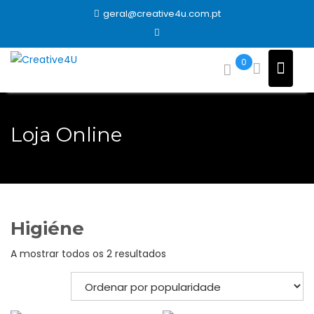
Skip
geral@creative4u.com.pt
to
content
0
Loja Online
Higiéne
Ordenado
A mostrar todos os 2 resultados
por
popularidade