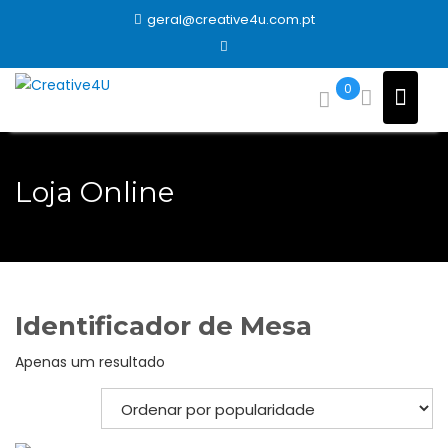
Skip
geral@creative4u.com.pt
to
content
0
Loja Online
Identificador de Mesa
Apenas um resultado