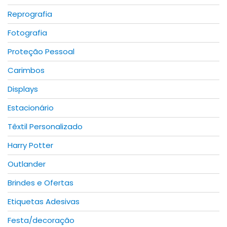
on
Reprografia
the
product
Fotografia
page
Proteção Pessoal
Carimbos
Displays
Estacionário
Têxtil Personalizado
Harry Potter
Outlander
Brindes e Ofertas
Etiquetas Adesivas
Festa/decoração