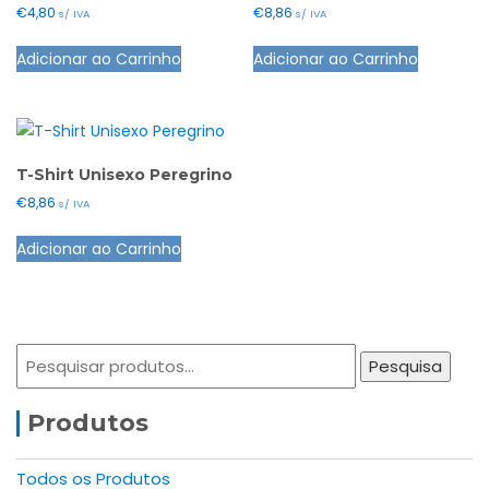
€
4,80
€
8,86
s/ IVA
s/ IVA
Adicionar ao Carrinho
Adicionar ao Carrinho
T-Shirt Unisexo Peregrino
€
8,86
s/ IVA
This
Adicionar ao Carrinho
product
has
multiple
variants.
Pesquisar
The
Pesquisa
por:
options
may
Produtos
be
chosen
Todos os Produtos