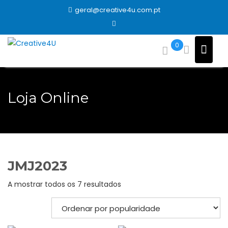
Skip
geral@creative4u.com.pt
to
content
0
Loja Online
JMJ2023
Ordenado
A mostrar todos os 7 resultados
por
popularidade