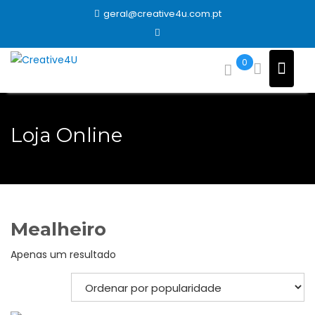
Skip
geral@creative4u.com.pt
to
content
0
Loja Online
Mealheiro
Apenas um resultado