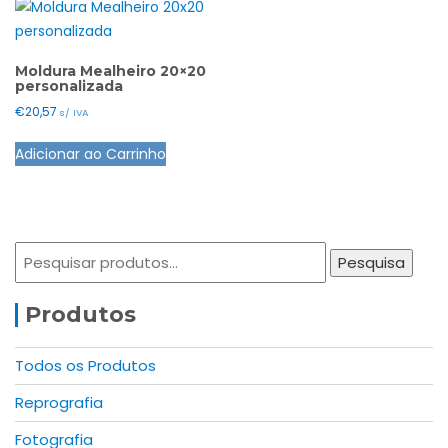
Moldura Mealheiro 20×20
personalizada
€
20,57
s/ IVA
Adicionar ao Carrinho
Pesquisar
Pesquisa
por:
Produtos
Todos os Produtos
Reprografia
Fotografia