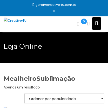
Skip
geral@creative4u.com.pt
to
content
0
Loja Online
MealheiroSublimação
Apenas um resultado