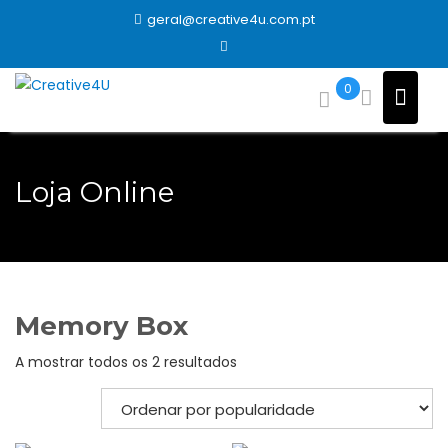
Skip
geral@creative4u.com.pt
to
content
0
Loja Online
Memory Box
Ordenado
A mostrar todos os 2 resultados
por
popularidade