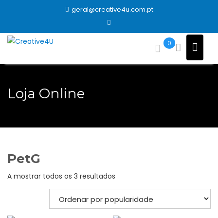
Skip
geral@creative4u.com.pt
to
content
0
Loja Online
PetG
Ordenado
A mostrar todos os 3 resultados
por
popularidade