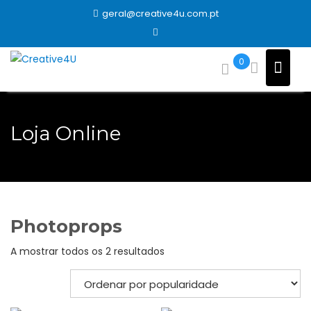
Skip
geral@creative4u.com.pt
to
content
0
Loja Online
Photoprops
Ordenado
A mostrar todos os 2 resultados
por
popularidade