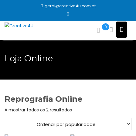
Skip
geral@creative4u.com.pt
to
content
0
Loja Online
Reprografia Online
Ordenado
A mostrar todos os 2 resultados
por
popularidade