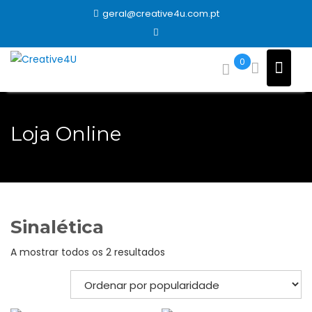
Skip
geral@creative4u.com.pt
to
content
0
Loja Online
Sinalética
Ordenado
A mostrar todos os 2 resultados
por
popularidade