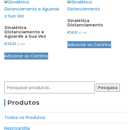
Sinalética
Distanciamento
Sinalética
Distanciamento e
€
14,10
s/ IVA
Aguarde a Sua Vez
€
23,33
Adicionar ao Carrinho
s/ IVA
Adicionar ao Carrinho
Pesquisar
Pesquisa
por:
Produtos
Todos os Produtos
Reprografia