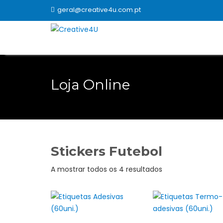
Skip
geral@creative4u.com.pt
to
content
Loja Online
Stickers Futebol
Ordenado
A mostrar todos os 4 resultados
por
popularidade