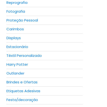
Reprografia
Fotografia
Proteção Pessoal
Carimbos
duct
Displays
iple
Estacionário
ants.
Têxtil Personalizado
ions
Harry Potter
y
Outlander
sen
Brindes e Ofertas
Etiquetas Adesivas
duct
Festa/decoração
e