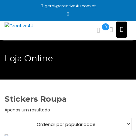
Skip
geral@creative4u.com.pt
to
content
0
Loja Online
Stickers Roupa
Apenas um resultado