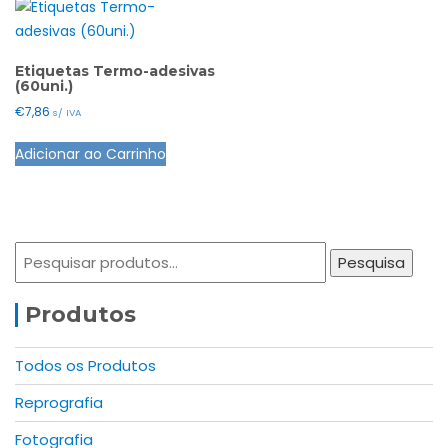
Etiquetas Termo-adesivas
(60uni.)
€
7,86
s/ IVA
This
Adicionar ao Carrinho
product
has
multiple
variants.
Pesquisar
The
Pesquisa
por:
options
may
Produtos
be
chosen
Todos os Produtos
on
Reprografia
the
product
Fotografia