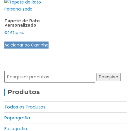
Tapete de Rato
Personalizado
€
9,67
s/ IVA
This
Adicionar ao Carrinho
product
has
multiple
variants.
Pesquisar
The
Pesquisa
por:
options
may
Produtos
be
chosen
Todos os Produtos
on
Reprografia
the
product
Fotografia