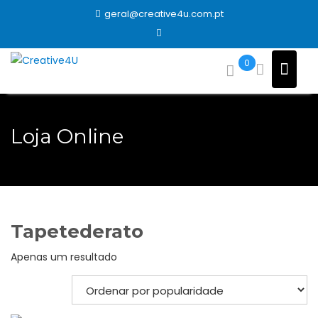
Skip
geral@creative4u.com.pt
to
content
0
Loja Online
Tapetederato
Apenas um resultado