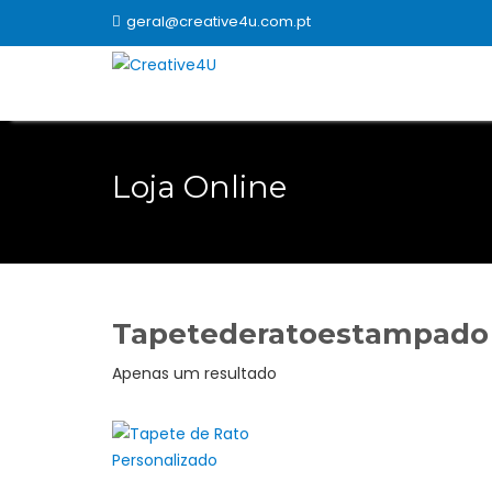
Skip
geral@creative4u.com.pt
to
content
Loja Online
Tapetederatoestampado
Apenas um resultado