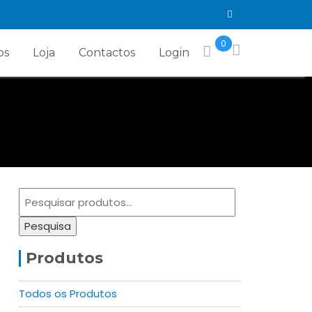
0
os
Loja
Contactos
Login
Pesquisar
por:
Pesquisa
Produtos
Todos os Produtos