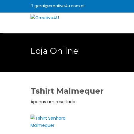
Skip
geral@creative4u.com.pt
to
content
Loja Online
Tshirt Malmequer
Apenas um resultado