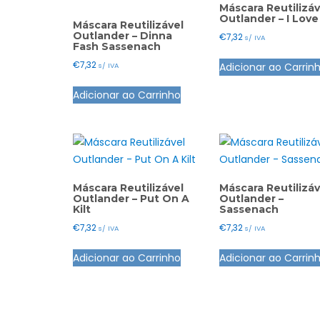
Máscara Reutilizáv
Outlander – I Love
Máscara Reutilizável
Outlander – Dinna
€
7,32
s/ IVA
Fash Sassenach
€
7,32
Adicionar ao Carrin
s/ IVA
This
Adicionar ao Carrinho
product
has
multiple
variants.
The
options
Máscara Reutilizável
Máscara Reutilizáv
Outlander – Put On A
Outlander –
may
Kilt
Sassenach
be
€
7,32
€
7,32
s/ IVA
s/ IVA
chosen
This
on
Adicionar ao Carrinho
Adicionar ao Carrin
product
the
has
product
multiple
page
variants.