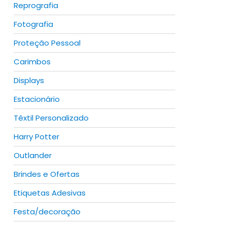
Reprografia
Fotografia
Proteção Pessoal
Carimbos
duct
Displays
iple
Estacionário
ants.
Têxtil Personalizado
ions
Harry Potter
y
Outlander
sen
Brindes e Ofertas
Etiquetas Adesivas
duct
duct
Festa/decoração
e