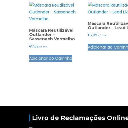
The
options
may
Máscara Reutilizáv
be
Outlander – Lead 
Máscara Reutilizável
chosen
Outlander –
€
7,32
s/ IVA
Sassenach Vermelho
on
the
€
7,32
Adicionar ao Carrin
s/ IVA
product
This
Adicionar ao Carrinho
page
product
has
multiple
variants.
The
options
may
be
chosen
Livro de Reclamações Onlin
on