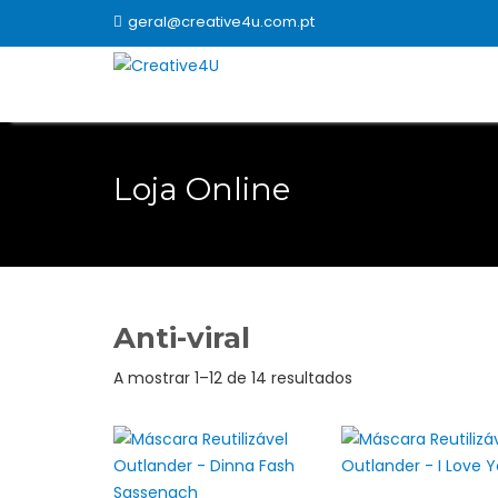
Skip
geral@creative4u.com.pt
to
content
Loja Online
Anti-viral
Ordenado
A mostrar 1–12 de 14 resultados
por
popularidade