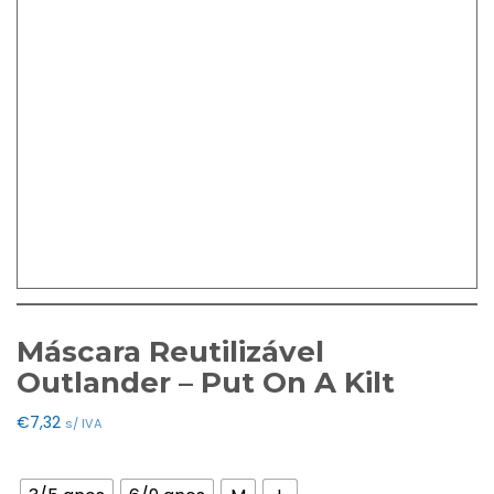
Máscara Reutilizável
Outlander – Put On A Kilt
€
7,32
s/ IVA
Tamanho