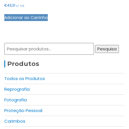
the
€
43,31
s/ IVA
product
Adicionar ao Carrinho
page
Pesquisar
Pesquisa
por:
Produtos
Todos os Produtos
Reprografia
Fotografia
Proteção Pessoal
Carimbos