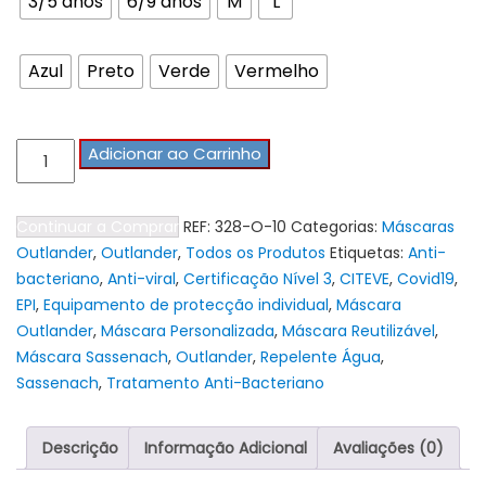
3/5 anos
6/9 anos
M
L
Cores Máscaras
Azul
Preto
Verde
Vermelho
Quantidade
Adicionar ao Carrinho
de
Máscara
Continuar a Comprar
REF:
328-O-10
Categorias:
Máscaras
Reutilizável
Outlander
,
Outlander
,
Todos os Produtos
Etiquetas:
Anti-
Outlander
bacteriano
,
Anti-viral
,
Certificação Nível 3
,
CITEVE
,
Covid19
,
-
EPI
,
Equipamento de protecção individual
,
Máscara
Put
Outlander
,
Máscara Personalizada
,
Máscara Reutilizável
,
On
Máscara Sassenach
,
Outlander
,
Repelente Água
,
A
Sassenach
,
Tratamento Anti-Bacteriano
Kilt
Descrição
Informação Adicional
Avaliações (0)