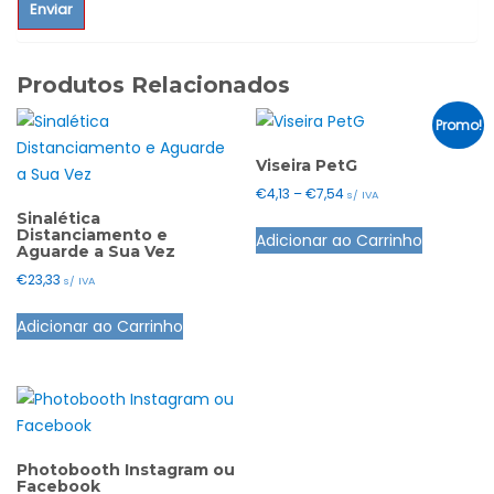
Produtos Relacionados
Promo!
Viseira PetG
Price
€
4,13
–
€
7,54
s/ IVA
range:
Sinalética
This
Distanciamento e
Adicionar ao Carrinho
€4,13
product
Aguarde a Sua Vez
through
has
€
23,33
s/ IVA
€7,54
multiple
Adicionar ao Carrinho
variants.
The
options
may
be
chosen
Photobooth Instagram ou
Facebook
on