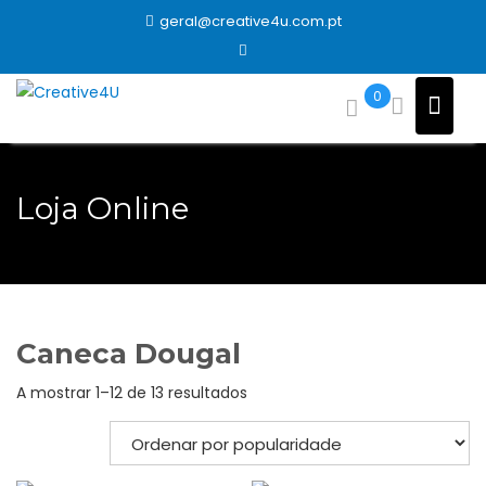
Skip
geral@creative4u.com.pt
to
content
0
Loja Online
Caneca Dougal
Ordenado
A mostrar 1–12 de 13 resultados
por
popularidade