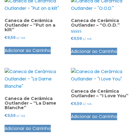
Caneca de Cerâmica
Caneca de Cerâmica
Outlander – “Put on a
Outlander – “O.O.D.”
kilt”
Avaliação
€
6,59
€
6,59
s/ IVA
s/ IVA
5.00
de 5
Adicionar ao Carrinho
Adicionar ao Carrinho
Caneca de Cerâmica
Outlander – “I Love You”
Caneca de Cerâmica
Outlander – “La Dame
€
6,59
s/ IVA
Blanche”
€
6,59
Adicionar ao Carrinho
s/ IVA
Adicionar ao Carrinho