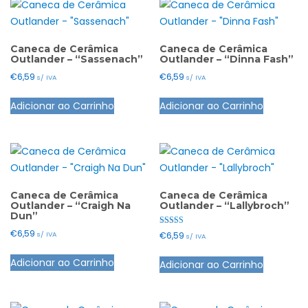
Caneca de Cerâmica
Caneca de Cerâmica
Outlander – “Sassenach”
Outlander – “Dinna Fash”
€
6,59
€
6,59
s/ IVA
s/ IVA
Adicionar ao Carrinho
Adicionar ao Carrinho
Caneca de Cerâmica
Caneca de Cerâmica
Outlander – “Craigh Na
Outlander – “Lallybroch”
Dun”
Avaliação
€
6,59
€
6,59
s/ IVA
s/ IVA
5.00
de 5
Adicionar ao Carrinho
Adicionar ao Carrinho