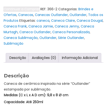
Caneca
Continuar a Comprar
REF:
366-2
Categorias:
Brindes e
de
Ofertas
,
Canecas
,
Canecas Outlander
,
Outlander
,
Todos os
Cerâmica
Produtos
Etiquetas:
caneca
,
Caneca Claire
,
Caneca Dougal
,
Outlander
Caneca Frank
,
Caneca Jamie
,
Caneca Jenny
,
Caneca
-
Murtagh
,
Caneca Outlander
,
Caneca Personalizada
,
"I
Caneca Sublimação
,
Outlander
,
Série Outlander
,
Love
Sublimação
You"
Descrição
Avaliações (0)
Informação Adicional
Descrição
Caneca de cerâmica inspirada na série “Outlander”
estampada por sublimação.
Medidas (C x L x A D cm): 9,8 x 8 Ø cm
Capacidade: Até 250ml