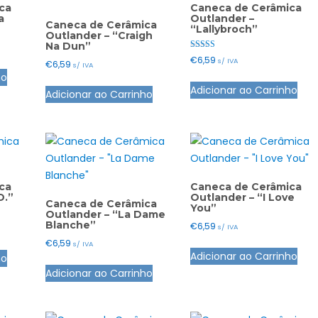
ca
Caneca de Cerâmica
a
Outlander –
Caneca de Cerâmica
“Lallybroch”
Outlander – “Craigh
Na Dun”
Avaliação
€
6,59
s/ IVA
€
6,59
5.00
s/ IVA
de 5
ho
Adicionar ao Carrinho
Adicionar ao Carrinho
ca
Caneca de Cerâmica
D.”
Outlander – “I Love
Caneca de Cerâmica
You”
Outlander – “La Dame
Blanche”
€
6,59
s/ IVA
€
6,59
s/ IVA
Adicionar ao Carrinho
ho
Adicionar ao Carrinho