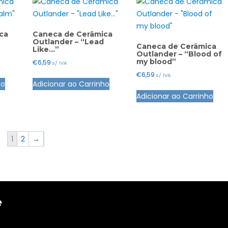
ca
Caneca de Cerâmica
Outlander – “Lead
Caneca de Cerâmica
Like…”
Outlander – “Blood of
my blood”
€
6,59
s/ IVA
€
6,59
s/ IVA
ho
Adicionar ao Carrinho
Adicionar ao Carrinho
1
2
→
e