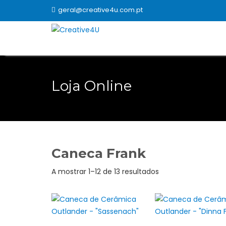
Skip
geral@creative4u.com.pt
to
content
Loja Online
Caneca Frank
Ordenado
A mostrar 1–12 de 13 resultados
por
popularidade