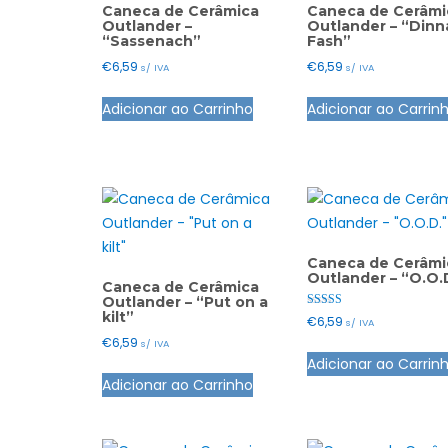
Caneca de Cerâmica
Caneca de Cerâmi
Outlander –
Outlander – “Dinn
“Sassenach”
Fash”
€
6,59
€
6,59
s/ IVA
s/ IVA
Adicionar ao Carrinho
Adicionar ao Carrin
Caneca de Cerâmi
Outlander – “O.O.
Caneca de Cerâmica
Outlander – “Put on a
kilt”
Avaliação
€
6,59
s/ IVA
5.00
de 5
€
6,59
s/ IVA
Adicionar ao Carrin
Adicionar ao Carrinho