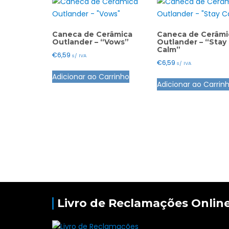
Caneca de Cerâmica
Caneca de Cerâmi
Outlander – “Vows”
Outlander – “Stay
Calm”
€
6,59
s/ IVA
€
6,59
s/ IVA
Adicionar ao Carrinho
Adicionar ao Carrin
Livro de Reclamações Onlin