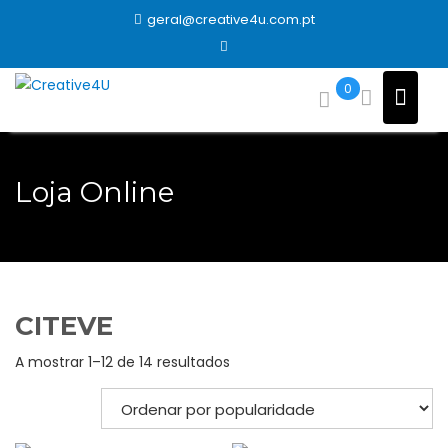
Skip
geral@creative4u.com.pt
to
content
0
Loja Online
CITEVE
Ordenado
A mostrar 1–12 de 14 resultados
por
popularidade