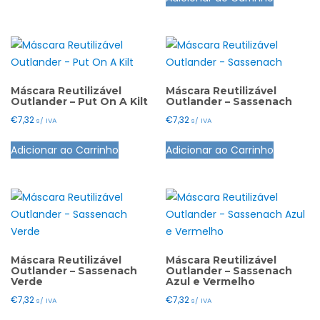
page
product
multiple
product
has
variants.
page
multiple
The
variants.
options
The
may
options
Máscara Reutilizável
Máscara Reutilizável
be
Outlander – Put On A Kilt
Outlander – Sassenach
may
chosen
€
7,32
€
7,32
s/ IVA
s/ IVA
be
on
This
This
chosen
the
Adicionar ao Carrinho
Adicionar ao Carrinho
product
product
on
product
has
has
the
page
multiple
multiple
product
variants.
variants.
page
The
The
options
options
may
may
Máscara Reutilizável
Máscara Reutilizável
Outlander – Sassenach
Outlander – Sassenach
be
be
Verde
Azul e Vermelho
chosen
chosen
€
7,32
€
7,32
s/ IVA
s/ IVA
on
on
This
This