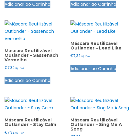
the
the
Adicionar ao Carrinho
Adicionar ao Carrinho
product
product
product
product
has
has
page
page
multiple
multiple
variants.
variants.
The
The
options
options
Máscara Reutilizável
Outlander – Lead Like
may
may
Máscara Reutilizável
Outlander – Sassenach
€
7,32
s/ IVA
be
be
Vermelho
This
chosen
chosen
€
7,32
Adicionar ao Carrinho
s/ IVA
product
on
on
This
has
the
the
Adicionar ao Carrinho
product
multiple
product
product
has
variants.
page
page
multiple
The
variants.
options
The
may
options
Máscara Reutilizável
Máscara Reutilizável
be
Outlander – Stay Calm
Outlander – Sing Me A
may
Song
chosen
€
7,32
s/ IVA
be