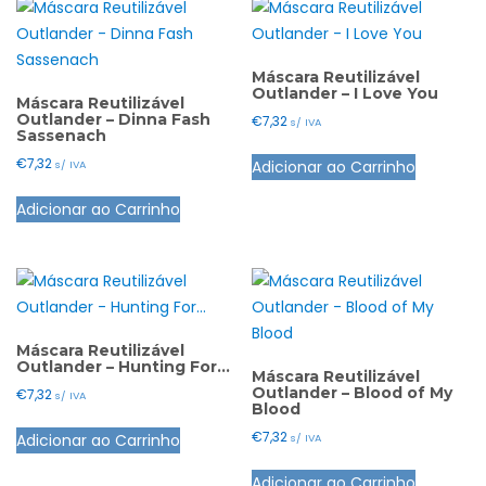
Máscara Reutilizável
Outlander – I Love You
Máscara Reutilizável
Outlander – Dinna Fash
€
7,32
s/ IVA
Sassenach
This
€
7,32
Adicionar ao Carrinho
s/ IVA
product
This
has
Adicionar ao Carrinho
product
multiple
has
variants.
multiple
The
variants.
options
The
may
options
Máscara Reutilizável
be
Outlander – Hunting For…
may
Máscara Reutilizável
chosen
Outlander – Blood of My
€
7,32
s/ IVA
be
Blood
on
This
chosen
the
€
7,32
Adicionar ao Carrinho
s/ IVA
product
on
product
This
has
the
Adicionar ao Carrinho