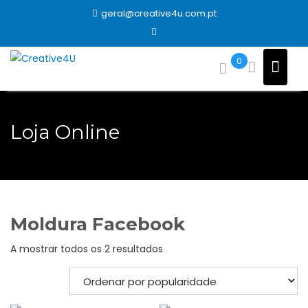
Skip
geral@creative4u.com.pt
to
content
0
Loja Online
Moldura Facebook
Ordenado
A mostrar todos os 2 resultados
por
popularidade