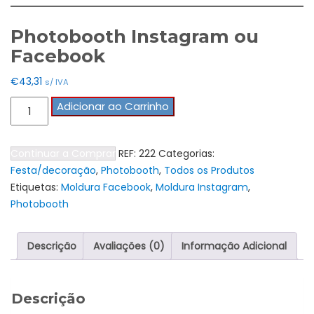
Photobooth Instagram ou
Facebook
€
43,31
s/ IVA
Quantidade
Adicionar ao Carrinho
de
Photobooth
Continuar a Comprar
REF:
222
Categorias:
Instagram
Festa/decoração
,
Photobooth
,
Todos os Produtos
ou
Etiquetas:
Moldura Facebook
,
Moldura Instagram
,
Facebook
Photobooth
Descrição
Avaliações (0)
Informação Adicional
Descrição