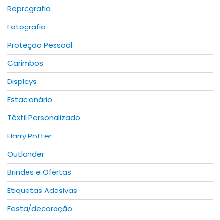
Reprografia
the
product
Fotografia
page
Proteção Pessoal
Carimbos
Displays
Estacionário
Têxtil Personalizado
Harry Potter
Outlander
Brindes e Ofertas
Etiquetas Adesivas
Festa/decoração