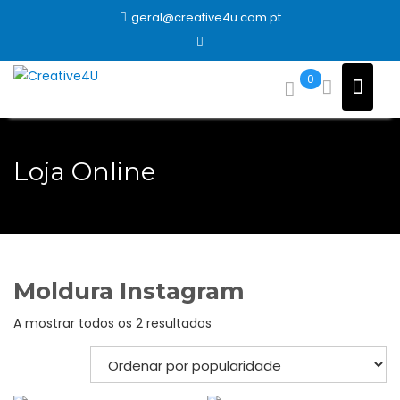
Skip
geral@creative4u.com.pt
to
content
0
Loja Online
Moldura Instagram
Ordenado
A mostrar todos os 2 resultados
por
popularidade