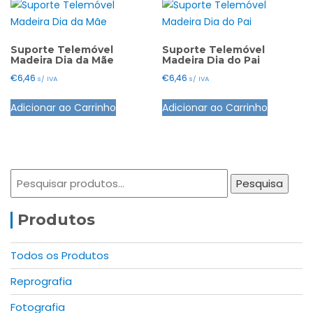
Suporte Telemóvel
Suporte Telemóvel
Madeira Dia da Mãe
Madeira Dia do Pai
€
6,46
€
6,46
s/ IVA
s/ IVA
This
This
Adicionar ao Carrinho
Adicionar ao Carrinho
product
product
has
has
multiple
multiple
variants.
variants.
Pesquisar
The
The
Pesquisa
por:
options
options
may
may
Produtos
be
be
chosen
chosen
Todos os Produtos
on
on
Reprografia
the
the
product
product
Fotografia