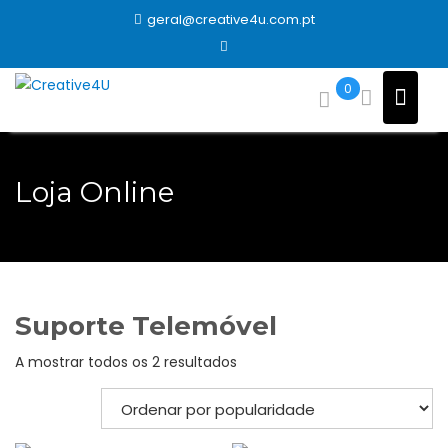
Skip
geral@creative4u.com.pt
to
content
0
Loja Online
Suporte Telemóvel
Ordenado
A mostrar todos os 2 resultados
por
popularidade