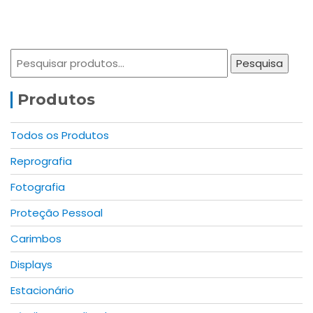
chosen
chosen
has
on
on
multiple
the
the
variants.
Pesquisar
product
product
The
Pesquisa
por:
page
page
options
may
Produtos
be
chosen
Todos os Produtos
on
Reprografia
the
product
Fotografia
page
Proteção Pessoal
Carimbos
Displays
Estacionário