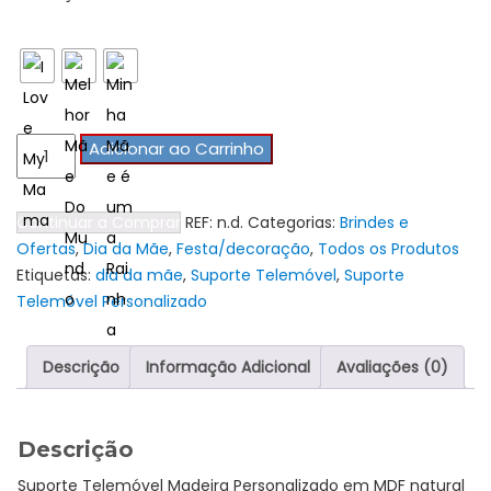
Design Do Dia Da Mãe
Quantidade
Adicionar ao Carrinho
de
Suporte
Continuar a Comprar
REF:
n.d.
Categorias:
Brindes e
Telemóvel
Ofertas
,
Dia da Mãe
,
Festa/decoração
,
Todos os Produtos
Madeira
Etiquetas:
dia da mãe
,
Suporte Telemóvel
,
Suporte
Dia
Telemóvel Personalizado
da
Mãe
Descrição
Informação Adicional
Avaliações (0)
Descrição
Suporte Telemóvel Madeira Personalizado em MDF natural