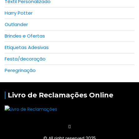
Têxtil Personalizado
Harry Potter
Outlander
Brindes e Ofertas
Etiquetas Adesivas
Festa/decoração
Peregrinação
Livro de Reclamações Online
© All right reserved 2025