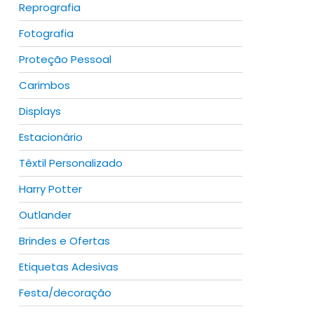
Reprografia
Fotografia
duct
Proteção Pessoal
iple
Carimbos
ants.
Displays
ions
Estacionário
y
Têxtil Personalizado
sen
Harry Potter
duct
Outlander
iple
duct
Brindes e Ofertas
ants.
e
Etiquetas Adesivas
ions
Festa/decoração
y