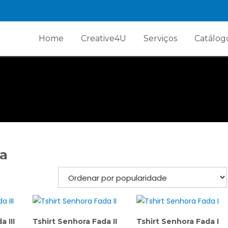
Home
Creative4U
Serviços
Catálog
a
 III
Tshirt Senhora Fada II
Tshirt Senhora Fada I