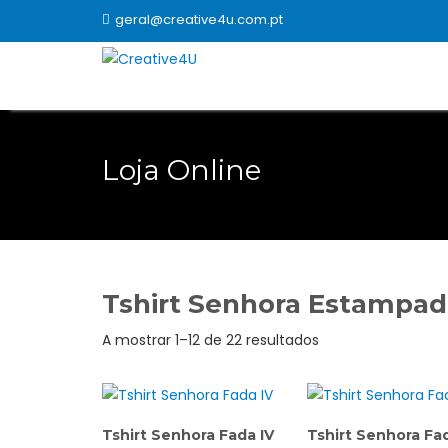
Skip
geral@creative4u.com.pt
to
content
Loja Online
Tshirt Senhora Estampad
Ordenado
A mostrar 1–12 de 22 resultados
por
popularidade
Tshirt Senhora Fada IV
Tshirt Senhora Fada