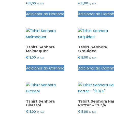
€
13,00
€
13,00
s/ IVA
s/ IVA
This
Adicionar ao Carrinho
Adicionar ao Carrin
product
has
multiple
variants.
The
options
Tshirt Senhora
Tshirt Senhora
Malmequer
Orquidea
may
€
13,00
€
13,00
s/ IVA
s/ IVA
be
This
chosen
Adicionar ao Carrinho
Adicionar ao Carrin
product
on
has
the
multiple
product
variants.
page
The
options
Tshirt Senhora
Tshirt Senhora Ha
Girassol
Potter – “9 3/4”
may
€
13,00
€
13,00
s/ IVA
s/ IVA
be