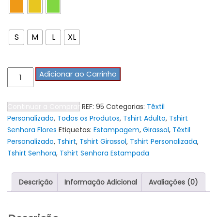
Tamanho Tshirts
S
M
L
XL
Quantidade
Adicionar ao Carrinho
de
Tshirt
Continuar a Comprar
REF:
95
Categorias:
Têxtil
Senhora
Personalizado
,
Todos os Produtos
,
Tshirt Adulto
,
Tshirt
Girassol
Senhora Flores
Etiquetas:
Estampagem
,
Girassol
,
Têxtil
Personalizado
,
Tshirt
,
Tshirt Girassol
,
Tshirt Personalizada
,
Tshirt Senhora
,
Tshirt Senhora Estampada
Descrição
Informação Adicional
Avaliações (0)