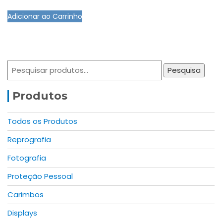
This
chosen
Adicionar ao Carrinho
product
on
has
the
multiple
product
variants.
page
Pesquisar
The
Pesquisa
por:
options
may
Produtos
be
chosen
Todos os Produtos
on
Reprografia
the
product
Fotografia
page
Proteção Pessoal
Carimbos
Displays