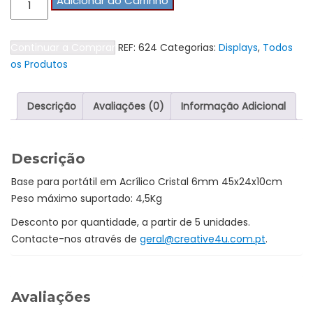
Adicionar ao Carrinho
de
Base
Continuar a Comprar
REF:
624
Categorias:
Displays
,
Todos
para
os Produtos
Portátil
em
Acrílico
Descrição
Avaliações (0)
Informação Adicional
Descrição
Base para portátil em Acrílico Cristal 6mm 45x24x10cm
Peso máximo suportado: 4,5Kg
Desconto por quantidade, a partir de 5 unidades.
Contacte-nos através de
geral@creative4u.com.pt
.
Avaliações