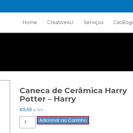
Home
Creative4U
Serviços
Catálog
Caneca de Cerâmica Harry
Potter – Harry
€
6,59
s/ IVA
Quantidade
Adicionar ao Carrinho
de