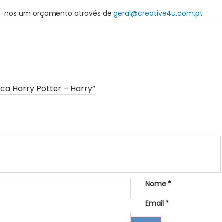
ça-nos um orçamento através de
geral@creative4u.com.pt
ca Harry Potter – Harry”
Nome
*
Email
*