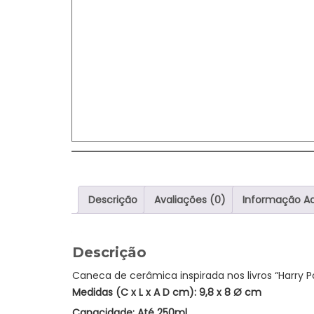
Descrição
Avaliações (0)
Informação Ad
Descrição
Caneca de cerâmica inspirada nos livros “Harry 
Medidas (C x L x A D cm): 9,8 x 8 Ø cm
Capacidade: Até 250ml