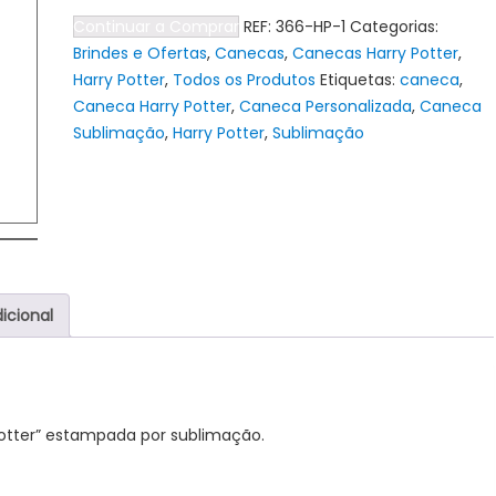
Caneca
Continuar a Comprar
REF:
366-HP-1
Categorias:
de
Brindes e Ofertas
,
Canecas
,
Canecas Harry Potter
,
Cerâmica
Harry Potter
,
Todos os Produtos
Etiquetas:
caneca
,
Harry
Caneca Harry Potter
,
Caneca Personalizada
,
Caneca
Potter
Sublimação
,
Harry Potter
,
Sublimação
-
Harry
icional
Potter” estampada por sublimação.