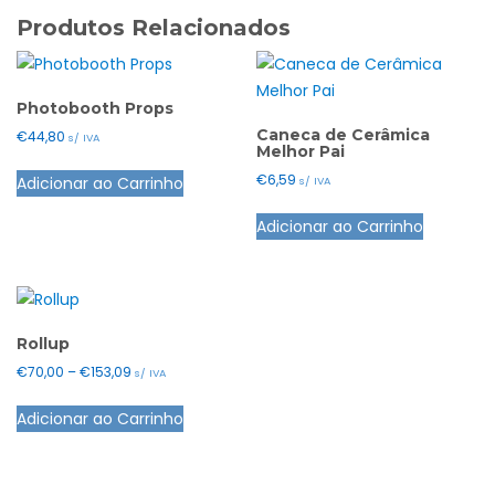
Produtos Relacionados
Photobooth Props
Caneca de Cerâmica
€
44,80
s/ IVA
Melhor Pai
€
6,59
Adicionar ao Carrinho
s/ IVA
Adicionar ao Carrinho
Rollup
Price
€
70,00
–
€
153,09
s/ IVA
range:
This
Adicionar ao Carrinho
€70,00
product
through
has
€153,09
multiple