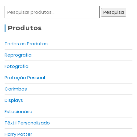
variants.
Pesquisar
The
Pesquisa
por:
options
may
Produtos
be
chosen
Todos os Produtos
on
Reprografia
the
product
Fotografia
page
Proteção Pessoal
Carimbos
Displays
Estacionário
Têxtil Personalizado
Harry Potter