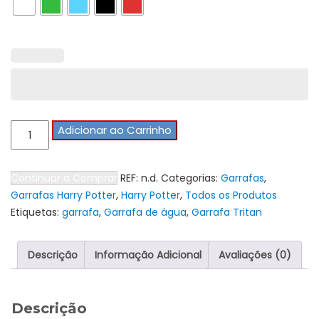
Quantidade
Adicionar ao Carrinho
de
Tritanbottle
Continuar a Comprar
REF:
n.d.
Categorias:
Garrafas
,
Garrafas Harry Potter
,
Harry Potter
,
Todos os Produtos
Etiquetas:
garrafa
,
Garrafa de água
,
Garrafa Tritan
Descrição
Informação Adicional
Avaliações (0)
Descrição