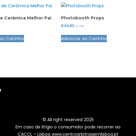
e Cerâmica Melhor Pai
Photobooth Props
€
44,80
s/ IVA
ao Carrinho
Adicionar ao Carrinho
e
© All right reserved 2025
Em caso de litígio o consumidor pode recorrer ao
CACCL – Lisboa www.centroarbitragemlisboa.pt