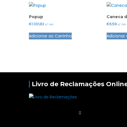
Popup
Caneca d
€
1.001,82
€
6,59
s/ IVA
s/ IVA
Adicionar ao Carrinho
Adicionar 
Livro de Reclamações Onlin