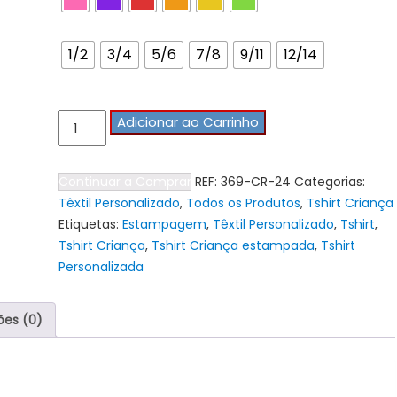
Tamanho Tshirts
1/2
3/4
5/6
7/8
9/11
12/14
Quantidade
Adicionar ao Carrinho
de
Tshirt
Continuar a Comprar
REF:
369-CR-24
Categorias:
Criança
Têxtil Personalizado
,
Todos os Produtos
,
Tshirt Criança
Batman
Etiquetas:
Estampagem
,
Têxtil Personalizado
,
Tshirt
,
Tshirt Criança
,
Tshirt Criança estampada
,
Tshirt
Personalizada
ões (0)