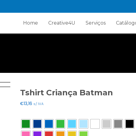
Home
Creative4U
Serviços
Catálog
Tshirt Criança Batman
€
13,16
s/ IVA
Cores