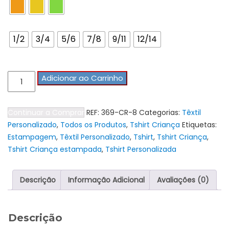
Tamanho Tshirts
1/2
3/4
5/6
7/8
9/11
12/14
Quantidade
Adicionar ao Carrinho
de
Tshirt
Continuar a Comprar
REF:
369-CR-8
Categorias:
Têxtil
Criança
Personalizado
,
Todos os Produtos
,
Tshirt Criança
Etiquetas:
Póneis
Estampagem
,
Têxtil Personalizado
,
Tshirt
,
Tshirt Criança
,
I
Tshirt Criança estampada
,
Tshirt Personalizada
Descrição
Informação Adicional
Avaliações (0)
Descrição