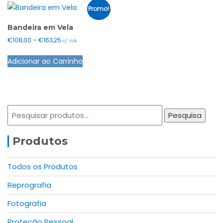
multiple
Promo!
variants.
The
Bandeira em Vela
options
Price
€
108,00
–
€
163,25
s/ IVA
range:
may
This
Adicionar ao Carrinho
€108,00
be
product
through
chosen
has
€163,25
on
multiple
the
variants.
Pesquisar
product
The
Pesquisa
por:
page
options
may
Produtos
be
chosen
Todos os Produtos
on
Reprografia
the
product
Fotografia
page
Proteção Pessoal