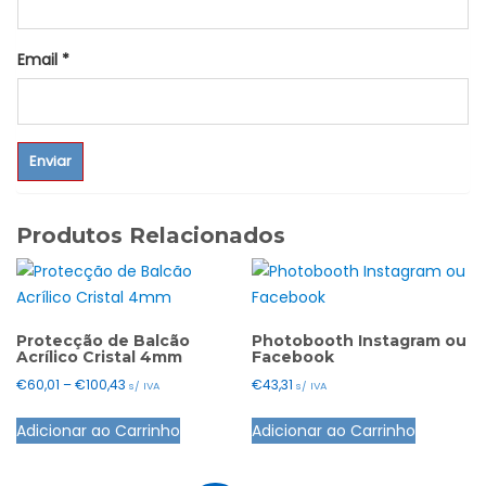
Email
*
Produtos Relacionados
Protecção de Balcão
Photobooth Instagram ou
Acrílico Cristal 4mm
Facebook
Price
€
60,01
–
€
100,43
€
43,31
s/ IVA
s/ IVA
range:
This
Adicionar ao Carrinho
Adicionar ao Carrinho
€60,01
product
through
has
€100,43