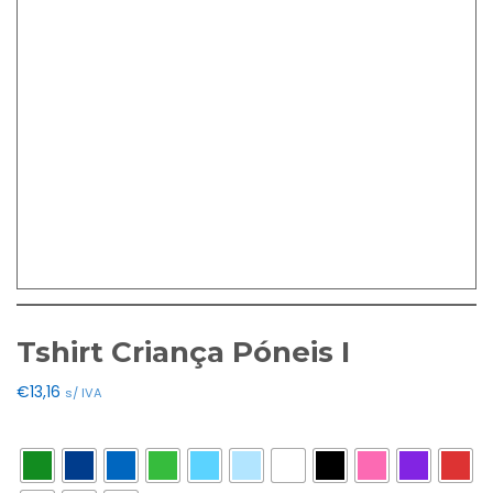
Tshirt Criança Póneis I
€
13,16
s/ IVA
Cores