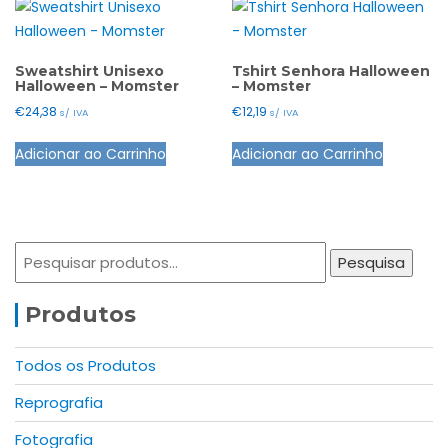
Sweatshirt Unisexo
Tshirt Senhora Halloween
Halloween – Momster
– Momster
€
24,38
€
12,19
s/ IVA
s/ IVA
This
This
Adicionar ao Carrinho
Adicionar ao Carrinho
product
product
has
has
multiple
multiple
variants.
variants.
Pesquisar
The
The
Pesquisa
por:
options
options
may
may
Produtos
be
be
chosen
chosen
Todos os Produtos
on
on
Reprografia
the
the
product
product
Fotografia