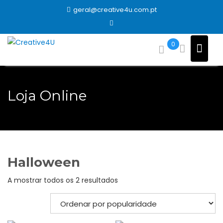
Skip
geral@creative4u.com.pt
to
content
0
Loja Online
Halloween
Ordenado
A mostrar todos os 2 resultados
por
popularidade